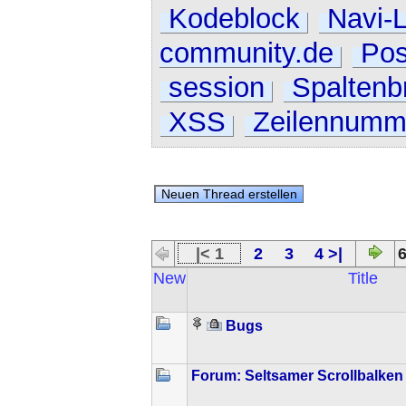
Kodeblock
Navi-L
community.de
Pos
session
Spaltenbr
XSS
Zeilennumm
|< 1
2
3
4 >|
6
New
Title
Bugs
Forum: Seltsamer Scrollbalken