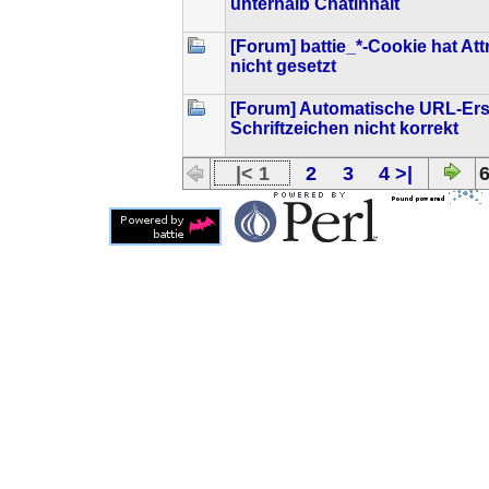
unterhalb Chatinhalt
[Forum] battie_*-Cookie hat At
nicht gesetzt
[Forum] Automatische URL-Erst
Schriftzeichen nicht korrekt
|< 1
2
3
4 >|
6