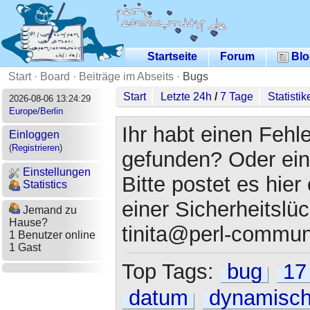
Startseite
Forum
Blo
Start
·
Board
·
Beiträge im Abseits
·
Bugs
Start
Letzte 24h
/
7 Tage
Statistik
2026-08-06 13:24:29
Europe/Berlin
Ihr habt einen Fehl
Einloggen
(
Registrieren
)
gefunden? Oder eine
Einstellungen
Bitte postet es hier
Statistics
einer Sicherheitslü
Jemand zu
Hause?
tinita@perl-commun
1 Benutzer online
1 Gast
Top Tags:
bug
17
datum
dynamisc