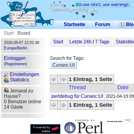
use strict; use warnings;
Startseite
Forum
Blo
Start
·
Board
Start
Letzte 24h
/
7 Tage
Statistik
2026-08-07 12:01:48
Europe/Berlin
Search for Tags:
Einloggen
(
Registrieren
)
Curses::UI
Einstellungen
1 Eintrag, 1 Seite
Statistics
Thread
Date
Jemand zu
perldebug für Curses::UI
Hause?
2021-04-19 09
0 Benutzer online
1 Eintrag, 1 Seite
14 Gäste