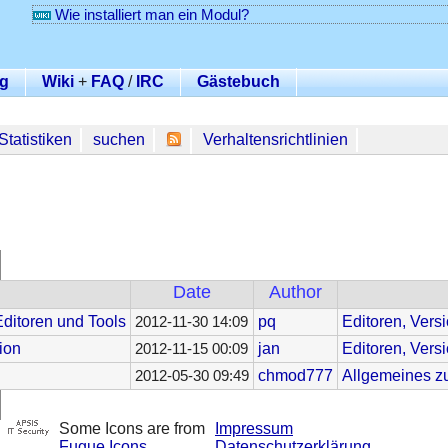
Wie installiert man ein Modul?
g
Wiki
+
FAQ
/
IRC
Gästebuch
Statistiken
suchen
Verhaltensrichtlinien
Date
Author
ditoren und Tools
pq
Editoren, Vers
2012-11-30 14:09
ion
jan
Editoren, Vers
2012-11-15 00:09
chmod777
Allgemeines zu
2012-05-30 09:49
Some Icons are from
Impressum
Fugue Icons
Datenschutzerklärung