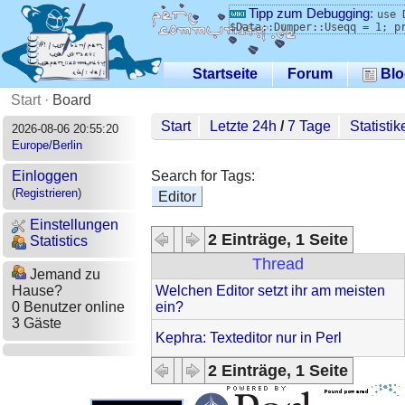
Tipp zum Debugging
:
use 
$Data::Dumper::Useqq = 1; p
Startseite
Forum
Blo
Start
·
Board
Start
Letzte 24h
/
7 Tage
Statistik
2026-08-06 20:55:20
Europe/Berlin
Search for Tags:
Einloggen
(
Registrieren
)
Editor
Einstellungen
2 Einträge, 1 Seite
Statistics
Thread
Jemand zu
Welchen Editor setzt ihr am meisten
Hause?
ein?
0 Benutzer online
3 Gäste
Kephra: Texteditor nur in Perl
2 Einträge, 1 Seite