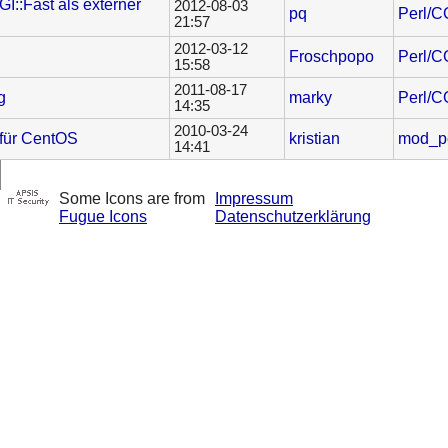
I::Fast als externer
2012-08-03
pq
Perl/C
21:57
2012-03-12
Froschpopo
Perl/C
15:58
2011-08-17
g
marky
Perl/C
14:35
2010-03-24
für CentOS
kristian
mod_pe
14:41
Some Icons are from
Impressum
Fugue Icons
Datenschutzerklärung