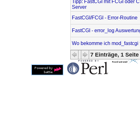
Tipp: FastCGI mit FCGI oder CG
Server
FastCGI/FCGI - Error-Routine
FastCGI - error_log Auswertun
Wo bekomme ich mod_fastcgi 
7 Einträge, 1 Seite