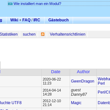
Wie installiert man ein Modul?
g
Wiki
+
FAQ
/
IRC
Gästebuch
Statistiken
suchen
Verhaltensrichtlinien
d
Date
Author
Webfra
2020-06-22
GwenDragon
11:23
Perl
guest
2014-04-14
Perl/C
14:28
Danny87
2012-12-10
fluchte UTF8
Magic
Datenb
21:14