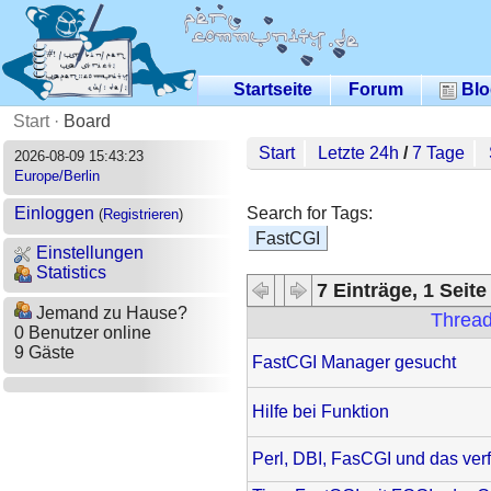
Startseite
Forum
Blo
Start
·
Board
Start
Letzte 24h
/
7 Tage
2026-08-09 15:43:23
Europe/Berlin
Search for Tags:
Einloggen
(
Registrieren
)
FastCGI
Einstellungen
Statistics
7 Einträge, 1 Seite
Jemand zu Hause?
Threa
0 Benutzer online
9 Gäste
FastCGI Manager gesucht
Hilfe bei Funktion
Perl, DBI, FasCGI und das ver