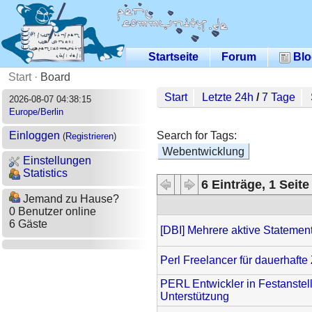
Startseite
Forum
Blo
Start
·
Board
Start
Letzte 24h
/
7 Tage
2026-08-07 04:38:15
Europe/Berlin
Search for Tags:
Einloggen
(
Registrieren
)
Webentwicklung
Einstellungen
Statistics
6 Einträge, 1 Seite
Jemand zu Hause?
0 Benutzer online
6 Gäste
[DBI] Mehrere aktive Statemen
Perl Freelancer für dauerhaf
PERL Entwickler in Festanst
Unterstützung