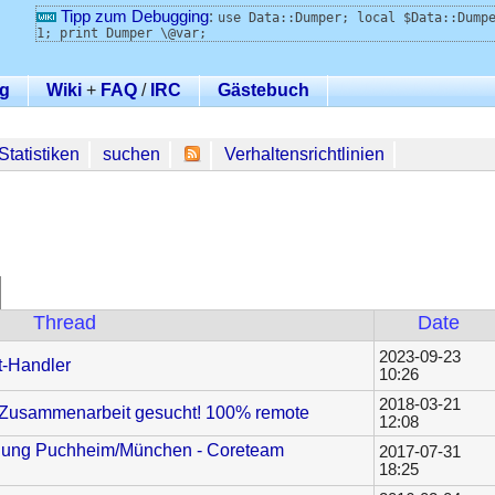
Tipp zum Debugging
:
use Data::Dumper; local $Data::Dump
1; print Dumper \@var;
g
Wiki
+
FAQ
/
IRC
Gästebuch
Statistiken
suchen
Verhaltensrichtlinien
Thread
Date
2023-09-23
t-Handler
10:26
2018-03-21
te Zusammenarbeit gesucht! 100% remote
12:08
ellung Puchheim/München - Coreteam
2017-07-31
18:25