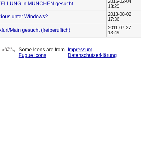
2016-02-04
STELLUNG in MÜNCHEN gesucht
18:29
2013-08-02
cious unter Windows?
17:36
2011-07-27
urt/Main gesucht (freiberuflich)
13:49
Some Icons are from
Impressum
Fugue Icons
Datenschutzerklärung