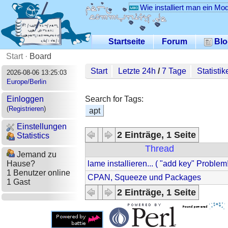
Wie installiert man ein Mo
Startseite
Forum
Blo
Start
·
Board
Start
Letzte 24h
/
7 Tage
Statistik
2026-08-06 13:25:03
Europe/Berlin
Search for Tags:
Einloggen
(
Registrieren
)
apt
Einstellungen
2 Einträge, 1 Seite
Statistics
Thread
Jemand zu
lame installieren... ( "add key" Problem
Hause?
1 Benutzer online
CPAN, Squeeze und Packages
1 Gast
2 Einträge, 1 Seite