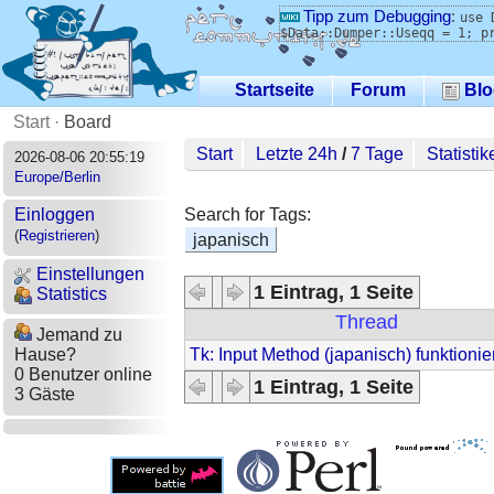
Tipp zum Debugging
:
use 
$Data::Dumper::Useqq = 1; p
Startseite
Forum
Blo
Start
·
Board
Start
Letzte 24h
/
7 Tage
Statistik
2026-08-06 20:55:19
Europe/Berlin
Search for Tags:
Einloggen
(
Registrieren
)
japanisch
Einstellungen
1 Eintrag, 1 Seite
Statistics
Thread
Jemand zu
Tk: Input Method (japanisch) funktionier
Hause?
0 Benutzer online
1 Eintrag, 1 Seite
3 Gäste