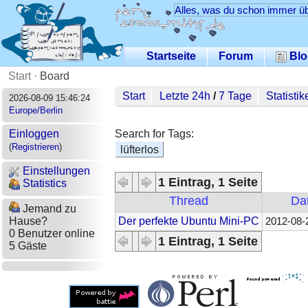
Alles, was du schon immer üb
Startseite
Forum
Blo
Start
·
Board
Start
Letzte 24h
/
7 Tage
Statistik
2026-08-09 15:46:24
Europe/Berlin
Search for Tags:
Einloggen
(
Registrieren
)
lüfterlos
Einstellungen
1 Eintrag, 1 Seite
Statistics
Thread
Da
Jemand zu
Der perfekte Ubuntu Mini-PC
Hause?
2012-08-
0 Benutzer online
1 Eintrag, 1 Seite
5 Gäste