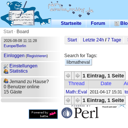
Startseite
Forum
Blo
Start
·
Board
Start
Letzte 24h
/
7 Tage
2026-08-08 11:11:28
Europe/Berlin
Search for Tags:
Einloggen
(
Registrieren
)
libmatheval
Einstellungen
Statistics
1 Eintrag, 1 Seite
Jemand zu Hause?
Thread
Date
A
0 Benutzer online
Math::Eval
t
15 Gäste
2011-04-17 15:31
1 Eintrag, 1 Seite