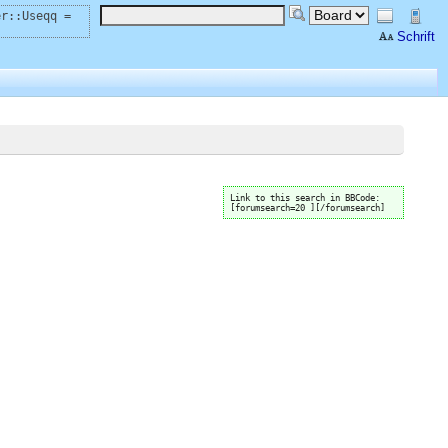
er::Useqq =
Schrift
Link to this search in BBCode:
[forumsearch=20 ][/forumsearch]