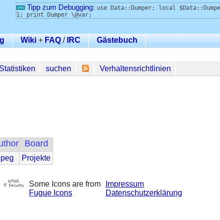
Tipp zum Debugging
:
use Data::Dumper; local $Data::Dump
1; print Dumper \@var;
g
Wiki
+
FAQ
/
IRC
Gästebuch
Statistiken
suchen
Verhaltensrichtlinien
uthor
Board
opeg
Projekte
Some Icons are from
Impressum
Fugue Icons
Datenschutzerklärung