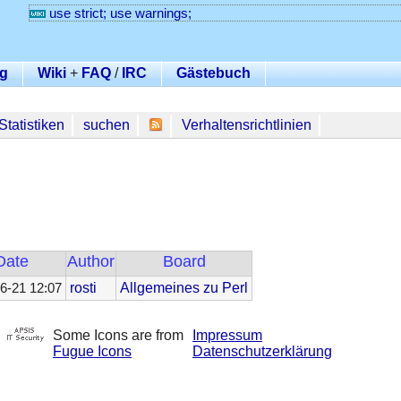
use strict; use warnings;
g
Wiki
+
FAQ
/
IRC
Gästebuch
Statistiken
suchen
Verhaltensrichtlinien
Date
Author
Board
rosti
Allgemeines zu Perl
6-21 12:07
Some Icons are from
Impressum
Fugue Icons
Datenschutzerklärung