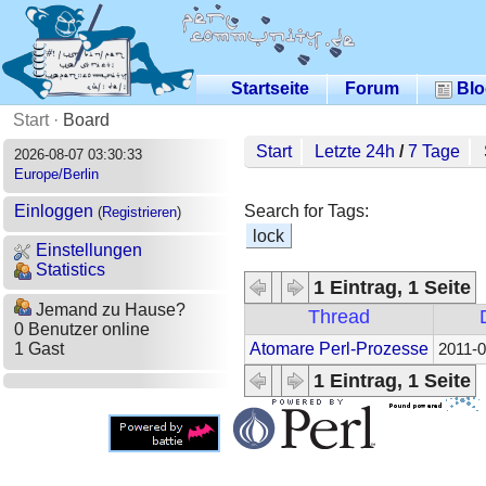
Startseite
Forum
Blo
Start
·
Board
Start
Letzte 24h
/
7 Tage
2026-08-07 03:30:33
Europe/Berlin
Search for Tags:
Einloggen
(
Registrieren
)
lock
Einstellungen
Statistics
1 Eintrag, 1 Seite
Jemand zu Hause?
Thread
0 Benutzer online
Atomare Perl-Prozesse
1 Gast
2011-0
1 Eintrag, 1 Seite