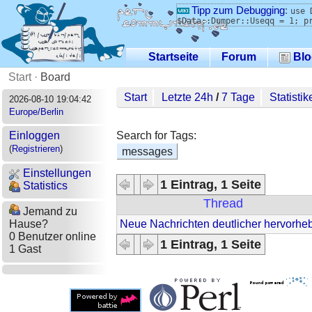
Tipp zum Debugging
:
use 
$Data::Dumper::Useqq = 1; p
Startseite
Forum
Blo
Start
·
Board
Start
Letzte 24h
/
7 Tage
Statistik
2026-08-10 19:04:42
Europe/Berlin
Search for Tags:
Einloggen
(
Registrieren
)
messages
Einstellungen
1 Eintrag, 1 Seite
Statistics
Thread
Jemand zu
Neue Nachrichten deutlicher hervorhe
Hause?
0 Benutzer online
1 Eintrag, 1 Seite
1 Gast