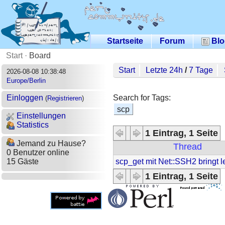
Startseite
Forum
Blo
Start
·
Board
Start
Letzte 24h
/
7 Tage
2026-08-08 10:38:48
Europe/Berlin
Search for Tags:
Einloggen
(
Registrieren
)
scp
Einstellungen
Statistics
1 Eintrag, 1 Seite
Jemand zu Hause?
Thread
0 Benutzer online
scp_get mit Net::SSH2 bringt l
15 Gäste
1 Eintrag, 1 Seite