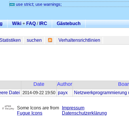
use strict; use warnings;
g
Wiki
+
FAQ
/
IRC
Gästebuch
Statistiken
suchen
Verhaltensrichtlinien
Date
Author
Boar
eere Datei
payx
Netzwerkprogrammierung u
2014-09-22 19:50
Some Icons are from
Impressum
Fugue Icons
Datenschutzerklärung