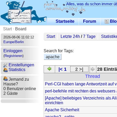
Alles, was du schon immer üb
Startseite
Forum
Blo
Start
·
Board
Start
Letzte 24h
/
7 Tage
Statistik
2026-08-06 11:02:12
Europe/Berlin
Search for Tags:
Einloggen
(
Registrieren
)
apache
Einstellungen
|< 1
2 >|
28 Einträ
Statistics
Thread
Jemand zu
Perl-CGI haben lange Antwortzeit auf 
Hause?
0 Benutzer online
perl-befehle mit rechten des webusers
2 Gäste
[Apache] beliebiges Verzeichnis als Al
einrichten
Apache Sicherheit
apache2 - sqlite