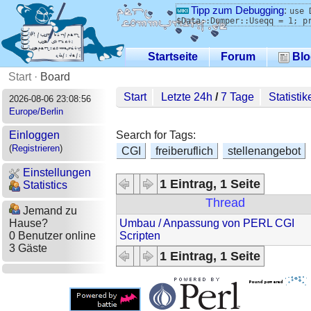
Tipp zum Debugging
:
use 
$Data::Dumper::Useqq = 1; p
Startseite
Forum
Blo
Start
·
Board
Start
Letzte 24h
/
7 Tage
Statistik
2026-08-06 23:08:56
Europe/Berlin
Search for Tags:
Einloggen
(
Registrieren
)
CGI
freiberuflich
stellenangebot
Einstellungen
1 Eintrag, 1 Seite
Statistics
Thread
Jemand zu
Umbau / Anpassung von PERL CGI
Hause?
Scripten
0 Benutzer online
3 Gäste
1 Eintrag, 1 Seite