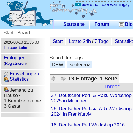
use strict; use warnings;
Startseite
Forum
Blo
Start
·
Board
Start
Letzte 24h
/
7 Tage
Statistik
2026-08-10 13:55:00
Europe/Berlin
Search for Tags:
Einloggen
(
Registrieren
)
DPW
konferenz
Einstellungen
13 Einträge, 1 Seite
Statistics
Thread
Jemand zu
27. Deutscher Perl- & Raku-Workshop 1
Hause?
2025 in München
1 Benutzer online
3 Gäste
26. Deutscher Perl- & Raku-Workshop 15
2024 in Frankfurt/M
18. Deutscher Perl Workshop 2016