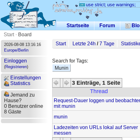
use strict; use warnings;
Startseite
Forum
Blo
Start
·
Board
Start
Letzte 24h
/
7 Tage
Statistik
2026-08-08 13:16:16
Europe/Berlin
Search for Tags:
Einloggen
(
Registrieren
)
Munin
Einstellungen
3 Einträge, 1 Seite
Statistics
Thread
Jemand zu
Request-Dauer loggen und beobachte
Hause?
mit munin
0 Benutzer online
8 Gäste
munin
Ladezeiten von URLs lokal auf Server
messen