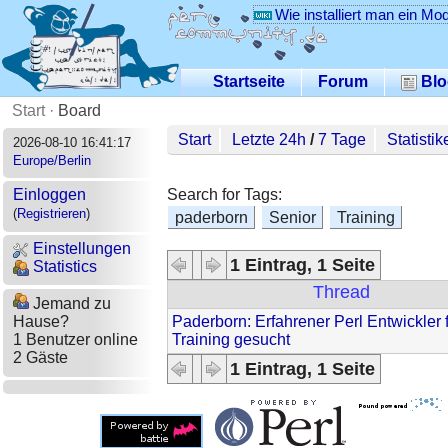
Wie installiert man ein Mo
Startseite
Forum
Blo
Start
·
Board
Start
Letzte 24h
/
7 Tage
Statistik
2026-08-10 16:41:17
Europe/Berlin
Search for Tags:
Einloggen
(
Registrieren
)
paderborn
Senior
Training
Einstellungen
1 Eintrag, 1 Seite
Statistics
Thread
Jemand zu
Paderborn: Erfahrener Perl Entwickler 
Hause?
Training gesucht
1 Benutzer online
2 Gäste
1 Eintrag, 1 Seite