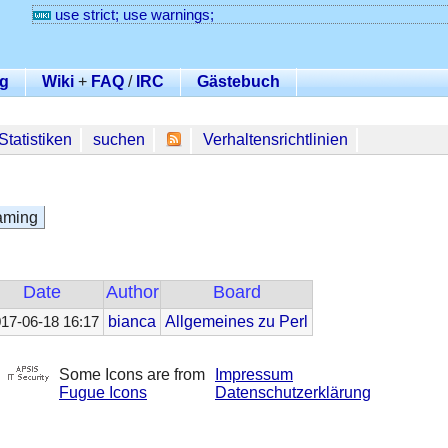
use strict; use warnings;
g
Wiki
+
FAQ
/
IRC
Gästebuch
Statistiken
suchen
Verhaltensrichtlinien
aming
Date
Author
Board
bianca
Allgemeines zu Perl
17-06-18 16:17
Some Icons are from
Impressum
Fugue Icons
Datenschutzerklärung