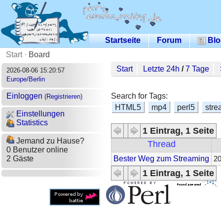
Startseite
Forum
Blo
Start
·
Board
Start
Letzte 24h
/
7 Tage
2026-08-06 15:20:57
Europe/Berlin
Search for Tags:
Einloggen
(
Registrieren
)
HTML5
mp4
perl5
stre
Einstellungen
Statistics
1 Eintrag, 1 Seite
Jemand zu Hause?
Thread
0 Benutzer online
Bester Weg zum Streaming
2 Gäste
20
1 Eintrag, 1 Seite