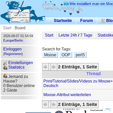
Wie installiert man ein Mo
Startseite
Forum
Blo
Start
·
Board
Start
Letzte 24h
/
7 Tage
Statistik
2026-08-07 01:54:59
Europe/Berlin
Search for Tags:
Einloggen
(
Registrieren
)
Moose
OOP
perl5
Einstellungen
2 Einträge, 1 Seite
Statistics
Thread
Jemand zu
Print/Tutorial/Slides/Videos zu Mouse
Hause?
Deutsch
0 Benutzer online
2 Gäste
Moose-Attribut weiterleiten
2 Einträge, 1 Seite