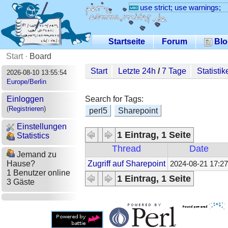
use strict; use warnings;
Startseite
Forum
Blo
Start
·
Board
Start
Letzte 24h
/
7 Tage
Statistik
2026-08-10 13:55:54
Europe/Berlin
Search for Tags:
Einloggen
(
Registrieren
)
perl5
Sharepoint
Einstellungen
1 Eintrag, 1 Seite
Statistics
Thread
Date
Jemand zu
Zugriff auf Sharepoint
Hause?
2024-08-21 17:27
1 Benutzer online
1 Eintrag, 1 Seite
3 Gäste