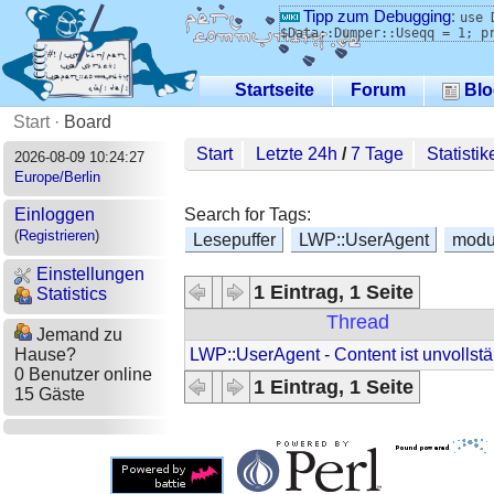
Tipp zum Debugging
:
use 
$Data::Dumper::Useqq = 1; p
Startseite
Forum
Blo
Start
·
Board
Start
Letzte 24h
/
7 Tage
Statistik
2026-08-09 10:24:27
Europe/Berlin
Search for Tags:
Einloggen
(
Registrieren
)
Lesepuffer
LWP::UserAgent
modu
Einstellungen
1 Eintrag, 1 Seite
Statistics
Thread
Jemand zu
LWP::UserAgent - Content ist unvollst
Hause?
0 Benutzer online
1 Eintrag, 1 Seite
15 Gäste