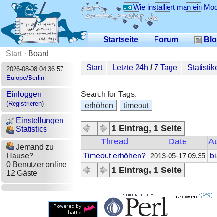
Wie installiert man ein Mo
Startseite
Forum
Blo
Start
·
Board
Start
Letzte 24h
/
7 Tage
Statistik
2026-08-08 04:36:57
Europe/Berlin
Search for Tags:
Einloggen
(
Registrieren
)
erhöhen
timeout
Einstellungen
1 Eintrag, 1 Seite
Statistics
Thread
Date
Au
Jemand zu
Timeout erhöhen?
b
Hause?
2013-05-17 09:35
0 Benutzer online
1 Eintrag, 1 Seite
12 Gäste