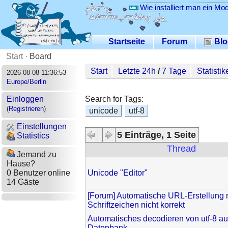
Wie installiert man ein Mo
Startseite
Forum
Blo
Start
·
Board
Start
Letzte 24h
/
7 Tage
Statistik
2026-08-08 11:36:53
Europe/Berlin
Search for Tags:
Einloggen
(
Registrieren
)
unicode
utf-8
Einstellungen
5 Einträge, 1 Seite
Statistics
Thread
Jemand zu
Hause?
Unicode "Editor"
0 Benutzer online
14 Gäste
[Forum] Automatische URL-Erstellung 
Schriftzeichen nicht korrekt
Automatisches decodieren von utf-8 a
Datenbank