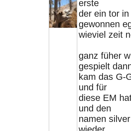
erste
der ein tor i
gewonnen eg
wieviel zeit 
ganz füher w
gespielt dan
kam das G-G
und für
diese EM hat
und den
namen silver
wieder