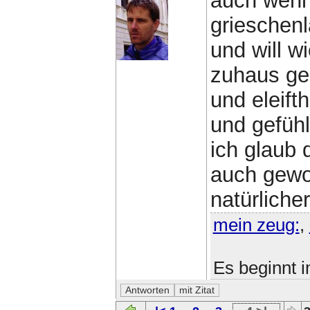
auch wenn 
grieschenl
und will w
zuhaus ge
und eleift
und gefühlv
ich glaub
auch gewo
natürlicher
mein zeug:
,
Es beginnt 