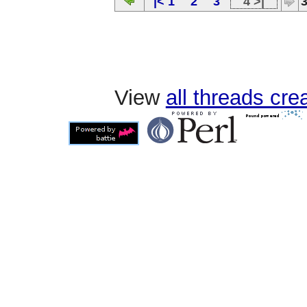
|< 1
2
3
4 >|
3
View
all threads cr