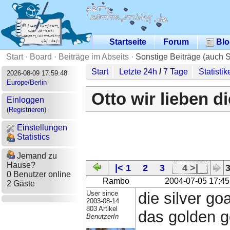
Startseite
Forum
Blo
Start
·
Board
·
Beiträge im Abseits
·
Sonstige Beiträge (auch 
Start
Letzte 24h
/
7 Tage
Statistik
2026-08-09 17:59:48
Europe/Berlin
Otto wir lieben di
Einloggen
(
Registrieren
)
Einstellungen
Statistics
Jemand zu
Hause?
|< 1
2
3
4 >|
3
0 Benutzer online
Rambo
2004-07-05 17:45
2 Gäste
User since
die silver go
2003-08-14
803 Artikel
das golden go
BenutzerIn