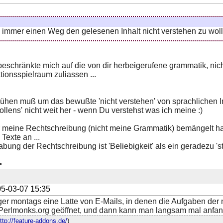
n, immer einen Weg den gelesenen Inhalt nicht verstehen zu wo
eschränkte mich auf die von dir herbeigerufene grammatik, nich
tationsspielraum zuliassen ...
en muß um das bewußte 'nicht verstehen' von sprachlichen In
llens' nicht weit her - wenn Du verstehst was ich meine :)
er meine Rechtschreibung (nicht meine Grammatik) bemängelt ha
Texte an ...
ung der Rechtschreibung ist 'Beliebigkeit' als ein geradezu 's
>
5-03-07 15:35
ger montags eine Latte von E-Mails, in denen die Aufgaben der 
erlmonks.org geöffnet, und dann kann man langsam mal anfan
ttp://feature-addons.de/
)