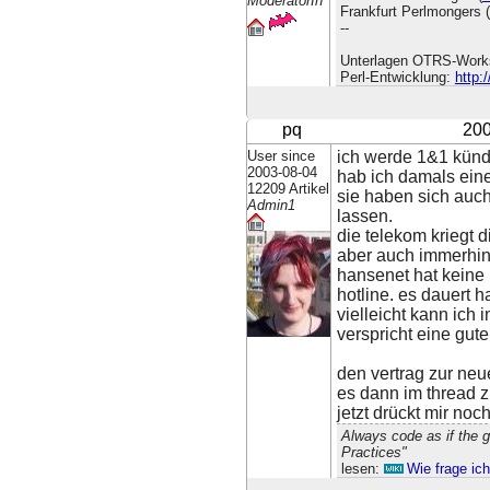
ModeratorIn
Frankfurt Perlmongers (
--
Unterlagen OTRS-Work
Perl-Entwicklung:
http:
pq
200
User since
ich werde 1&1 kündi
2003-08-04
hab ich damals eine
12209 Artikel
sie haben sich auc
Admin1
lassen.
die telekom kriegt d
aber auch immerhin
hansenet hat keine 
hotline. es dauert h
vielleicht kann ich 
verspricht eine gut
den vertrag zur ne
es dann im thread 
jetzt drückt mir noc
Always code as if the 
Practices"
lesen:
Wie frage ic