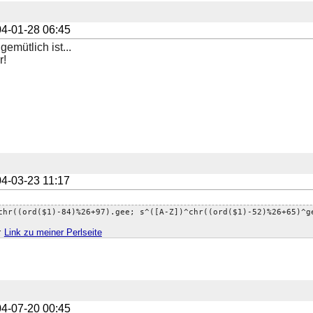
4-01-28 06:45
gemütlich ist...
r!
4-03-23 11:17
chr((ord($1)-84)%26+97).gee; s^([A-Z])^chr((ord($1)-52)%26+65)^g
;
Link zu meiner Perlseite
4-07-20 00:45