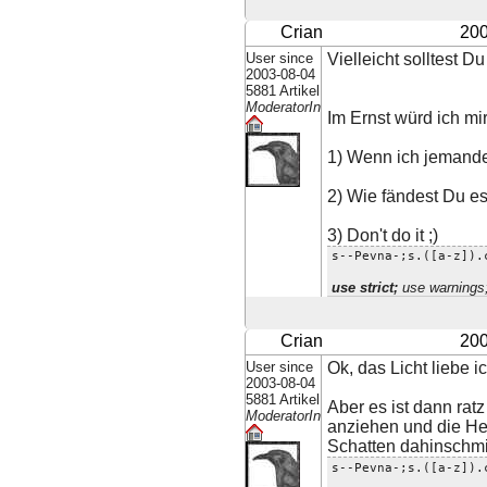
Crian
200
User since
Vielleicht solltest 
2003-08-04
5881 Artikel
ModeratorIn
Im Ernst würd ich mi
1) Wenn ich jemanden
2) Wie fändest Du e
3) Don't do it ;)
s--Pevna-;s.([a-z]).
use strict;
use warnings
Crian
200
User since
Ok, das Licht liebe
2003-08-04
5881 Artikel
Aber es ist dann ra
ModeratorIn
anziehen und die He
Schatten dahinschmilz
s--Pevna-;s.([a-z]).