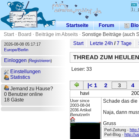
1; 
Startseite
Forum
Blo
Start
·
Board
·
Beiträge im Abseits
·
Sonstige Beiträge (auch 
Start
Letzte 24h
/
7 Tage
2026-08-08 05:17:17
Europe/Berlin
THREAD ZUM HEULEN (
Einloggen
(
Registrieren
)
Leser: 33
Einstellungen
Statistics
|< 1
2
3
4
Jemand zu Hause?
havi
200
0 Benutzer online
18 Gäste
User since
Schade das die S
2003-08-04
2036 Artikel
Naja, dann muss
BenutzerIn
Gruss
Perl-Zeitung -
http:
Perl-Blog -
http://u