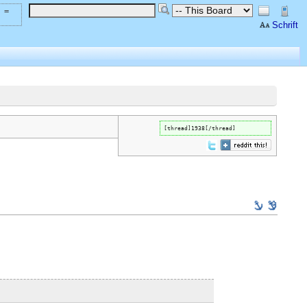
 =
Schrift
[thread]1938[/thread]