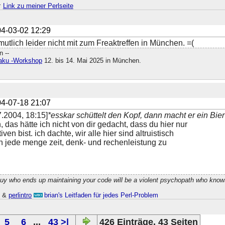
;
Link zu meiner Perlseite
4-03-02 12:29
mutlich leider nicht mit zum Freaktreffen in München. =(
 --
Raku -Workshop
12. bis 14. Mai 2025 in München.
4-07-18 21:07
.2004, 18:15]
*esskar schüttelt den Kopf, dann macht er ein Bier 
h, das hätte ich nicht von dir gedacht, dass du hier nur
en bist. ich dachte, wir alle hier sind altruistisch
 jede menge zeit, denk- und rechenleistung zu
guy who ends up maintaining your code will be a violent psychopath who know
h
&
perlintro
brian's Leitfaden für jedes Perl-Problem
5
6
...
43 >|
426 Einträge, 43 Seiten