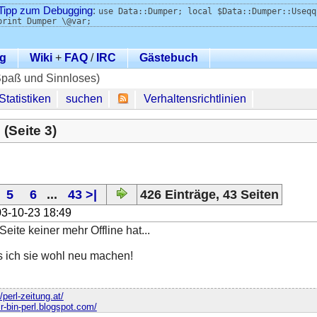
Tipp zum Debugging
:
use Data::Dumper; local $Data::Dumper::Useqq
print Dumper \@var;
g
Wiki
+
FAQ
/
IRC
Gästebuch
Spaß und Sinnloses)
Statistiken
suchen
Verhaltensrichtlinien
Seite 3)
5
6
...
43 >|
426 Einträge, 43 Seiten
3-10-23 18:49
eite keiner mehr Offline hat...
 ich sie wohl neu machen!
//perl-zeitung.at/
sr-bin-perl.blogspot.com/