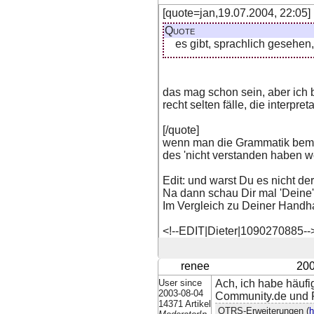
[quote=jan,19.07.2004, 22:05]
Quote
es gibt, sprachlich gesehe
das mag schon sein, aber ich b
recht selten fälle, die interpre
[/quote]
wenn man die Grammatik bemüh
des 'nicht verstanden haben wo
Edit: und warst Du es nicht d
Na dann schau Dir mal 'Deine' 
Im Vergleich zu Deiner Handhab
<!--EDIT|Dieter|1090270885--
renee
200
User since
Ach, ich habe häufi
2003-08-04
Community.de und P
14371 Artikel
OTRS-Erweiterungen (
h