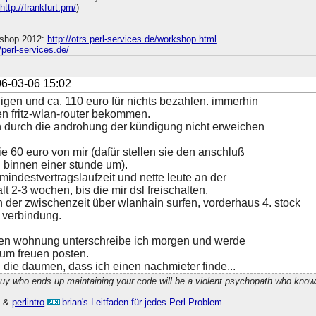
http://frankfurt.pm/
)
shop 2012:
http://otrs.perl-services.de/workshop.html
//perl-services.de/
6-03-06 15:02
gen und ca. 110 euro für nichts bezahlen. immerhin
n fritz-wlan-router bekommen.
h durch die androhung der kündigung nicht erweichen
ie 60 euro von mir (dafür stellen sie den anschluß
 binnen einer stunde um).
mindestvertragslaufzeit und nette leute an der
alt 2-3 wochen, bis die mir dsl freischalten.
in der zwischenzeit über wlanhain surfen, vorderhaus 4. stock
e verbindung.
uen wohnung unterschreibe ich morgen und werde
zum freuen posten.
h die daumen, dass ich einen nachmieter finde...
guy who ends up maintaining your code will be a violent psychopath who know
h
&
perlintro
brian's Leitfaden für jedes Perl-Problem