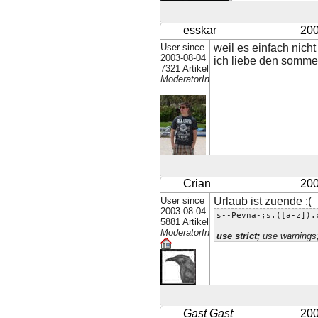
esskar
200
User since
weil es einfach nicht 
2003-08-04
ich liebe den somme
7321 Artikel
ModeratorIn
Crian
200
User since
Urlaub ist zuende :(
2003-08-04
s--Pevna-;s.([a-z]).
5881 Artikel
ModeratorIn
use strict;
use warnings
Gast Gast
200