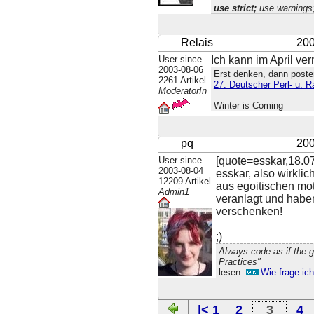
use strict;
use warnings
Relais
200
User since
Ich kann im April ver
2003-08-06
Erst denken, dann posten
2261 Artikel
27. Deutscher Perl- u. 
ModeratorIn
Winter is Coming
pq
200
User since
[quote=esskar,18.07
2003-08-04
esskar, also wirklic
12209 Artikel
aus egoitischen motiv
Admin1
veranlagt und haben
verschenken!
;)
Always code as if the 
Practices"
lesen:
Wie frage ic
|< 1
2
3
4