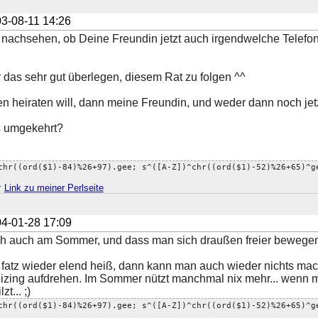
3-08-11 14:26
Du nachsehen, ob Deine Freundin jetzt auch irgendwelche Telef
r das sehr gut überlegen, diesem Rat zu folgen ^^
 heiraten will, dann meine Freundin, und weder dann noch jetz
s umgekehrt?
chr((ord($1)-84)%26+97).gee; s^([A-Z])^chr((ord($1)-52)%26+65)^g
;
Link zu meiner Perlseite
4-01-28 17:09
 ich auch am Sommer, und dass man sich draußen freier bewegen
tz fatz wieder elend heiß, dann kann man auch wieder nichts m
izing aufdrehen. Im Sommer nützt manchmal nix mehr... wenn 
t... ;)
chr((ord($1)-84)%26+97).gee; s^([A-Z])^chr((ord($1)-52)%26+65)^g