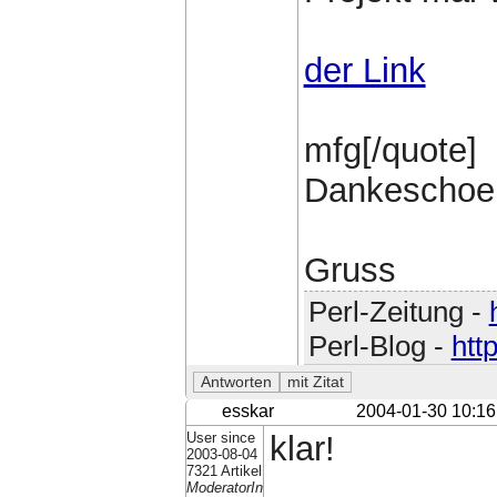
der Link
mfg[/quote]
Dankeschoen
Gruss
Perl-Zeitung -
Perl-Blog -
htt
esskar
2004-01-30 10:16
User since
klar!
2003-08-04
7321 Artikel
ModeratorIn