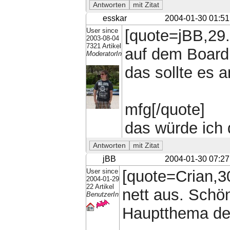
esskar
2004-01-30 01:51
User since
[quote=jBB,29.
2003-08-04
7321 Artikel
auf dem Board 
ModeratorIn
das sollte es 
mfg[/quote]
das würde ich 
jBB
2004-01-30 07:27
User since
[quote=Crian,3
2004-01-29
22 Artikel
nett aus. Schön
BenutzerIn
Hauptthema de