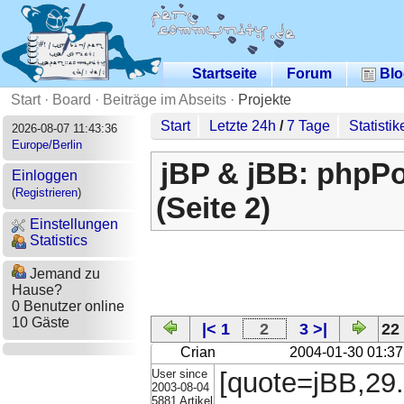
Startseite
Forum
Blo
Start
·
Board
·
Beiträge im Abseits
·
Projekte
Start
Letzte 24h
/
7 Tage
Statistik
2026-08-07 11:43:36
Europe/Berlin
jBP & jBB: phpPo
Einloggen
(
Registrieren
)
(Seite 2)
Einstellungen
Statistics
Jemand zu
Hause?
0 Benutzer online
10 Gäste
|< 1
2
3 >|
22
Crian
2004-01-30 01:37
User since
[quote=jBB,29.
2003-08-04
5881 Artikel