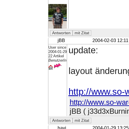
jBB
2004-02-03 12:11
User since
update:
2004-01-29
22 Artikel
BenutzerIn
layout änderun
http://www.so-
http://www.so-war
jBB ( j33d3xBurni
havi
2004-01-29 13:25