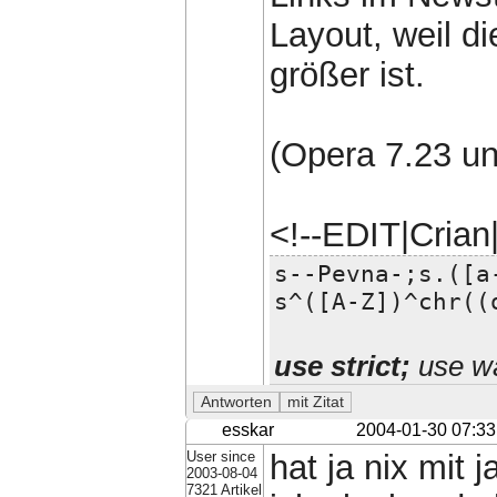
Layout, weil di
größer ist.
(Opera 7.23 u
<!--EDIT|Cria
s--Pevna-;s.([a
s^([A-Z])^chr((
use strict;
use wa
esskar
2004-01-30 07:33
User since
hat ja nix mit 
2003-08-04
7321 Artikel