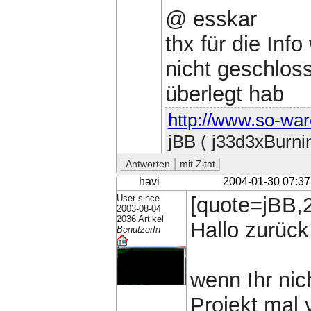
@ esskar
thx für die Inf
nicht geschlos
überlegt hab
http://www.so-war
jBB ( j33d3xBurni
havi
2004-01-30 07:37
User since
[quote=jBB,2
2003-08-04
2036 Artikel
Hallo zurück 
BenutzerIn
wenn Ihr nic
Projekt mal v