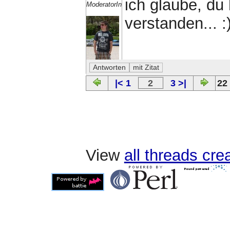
ich glaube, du 
ModeratorIn
verstanden... :
|< 1
2
3 >|
22
View
all threads cr