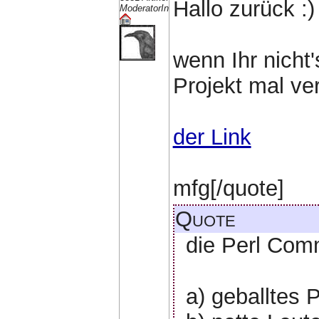
Hallo zurück :)
ModeratorIn
wenn Ihr nicht
Projekt mal ver
der Link
mfg[/quote]
Quote
die Perl Co
a) geballtes 