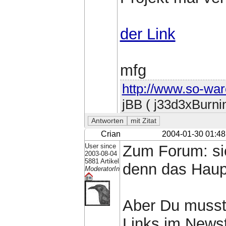
der Link
mfg
http://www.so-war
jBB ( j33d3xBurni
Crian
2004-01-30 01:48
User since
Zum Forum: sie
2003-08-04
5881 Artikel
denn das Haup
ModeratorIn
Aber Du musst 
Links im Newst