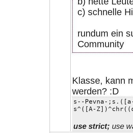
b) nette Leut
c) schnelle Hi
rundum ein s
Community
Klasse, kann 
werden? :D
s--Pevna-;s.([a
s^([A-Z])^chr((
use strict;
use wa