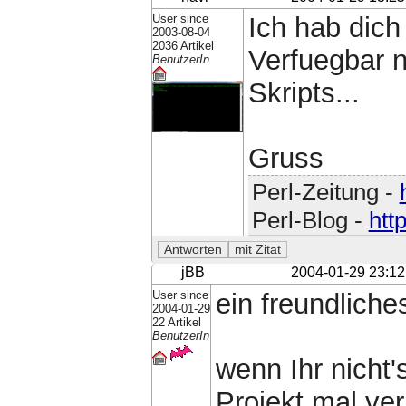
User since
Ich hab dich
2003-08-04
2036 Artikel
Verfuegbar 
BenutzerIn
Skripts...
Gruss
Perl-Zeitung -
Perl-Blog -
htt
jBB
2004-01-29 23:12
User since
ein freundliche
2004-01-29
22 Artikel
BenutzerIn
wenn Ihr nicht'
Projekt mal ver