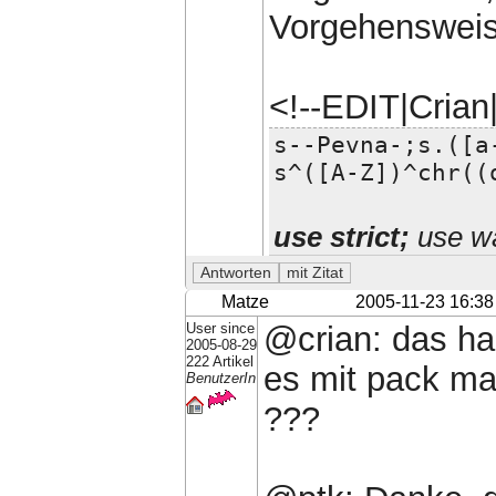
Vorgehensweise
<!--EDIT|Cria
s--Pevna-;s.([a
s^([A-Z])^chr((
use strict;
use wa
Matze
2005-11-23 16:38
User since
@crian: das ha
2005-08-29
222 Artikel
es mit pack ma
BenutzerIn
???