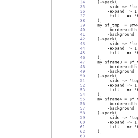
34
    )->pack(
35
        -side => 'le
36
        -expand => 1
37
        -fill   => '
38
    );
39
    my $f_tmp  = $mw
40
        -borderwidth
41
        -background 
42
    )->pack(
43
        -side => 'le
44
        -expand => 1
45
        -fill   => '
46
    );
47
    my $frame3 = $f_
48
        -borderwidth
49
        -background 
50
    )->pack(
51
        -side => 'to
52
        -expand => 1
53
        -fill   => '
54
    );
55
    my $frame4 = $f_
56
        -borderwidth
57
        -background 
58
    )->pack(
59
        -side => 'to
60
        -expand => 1
61
        -fill   => '
62
    );
63