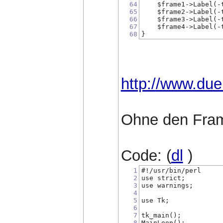
64
    $frame1->Label(-
65
    $frame2->Label(-
66
    $frame3->Label(-
67
    $frame4->Label(-
68
}
http://www.dueh
Ohne den Fra
Code: (
dl
)
1
#!/usr/bin/perl
2
use strict;
3
use warnings;
4
5
use Tk;
6
7
tk_main();
8
MainLoop();