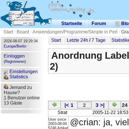
Startseite
Forum
Blo
Start
·
Board
·
Anwendungen/Programme/Skripte in Perl
·
Gra
Start
Letzte 24h
/
7 Tage
Statistik
2026-08-07 19:29:34
Europe/Berlin
Anordnung Label 
Einloggen
(
Registrieren
)
2)
Einstellungen
Statistics
Jemand zu
Hause?
1 Benutzer online
13 Gäste
|< 1
2
3 >|
24
Strat
2005-11-22 18:53
User since
@crian: ja, vie
2003-08-04
5246 Artikel