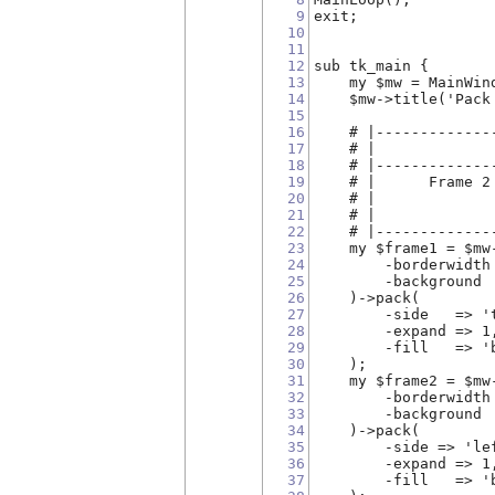
9
exit;
10
11
12
sub tk_main {
13
    my $mw = MainWin
14
    $mw->title('Pack
15
16
    # |-------------
17
    # |             
18
    # |-------------
19
    # |      Frame 2
20
    # |             
21
    # |             
22
    # |-------------
23
    my $frame1 = $mw
24
        -borderwidth
25
        -background 
26
    )->pack(
27
        -side   => '
28
        -expand => 1
29
        -fill   => '
30
    );
31
    my $frame2 = $mw
32
        -borderwidth
33
        -background 
34
    )->pack(
35
        -side => 'le
36
        -expand => 1
37
        -fill   => '