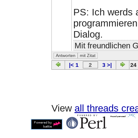
PS: Ich werds 
programmieren,
Dialog.
Mit freundlichen 
|< 1
2
3 >|
24
View
all threads cr