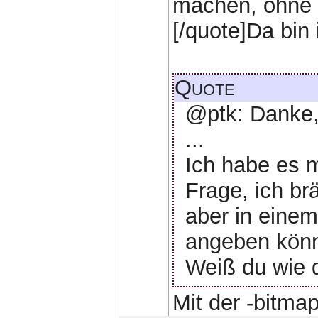
machen, ohne 
[/quote]Da bin
Quote
@ptk: Danke,
...
Ich habe es 
Frage, ich b
aber in einem
angeben kön
Weiß du wie 
Mit der -bitma