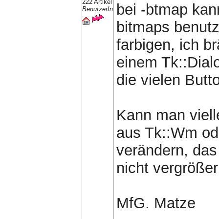
222 Artikel
bei -btmap kan
BenutzerIn
bitmaps benutz
farbigen, ich br
einem Tk::Dial
die vielen Butto
Kann man viell
aus Tk::Wm ode
verändern, das
nicht vergrößer
MfG. Matze