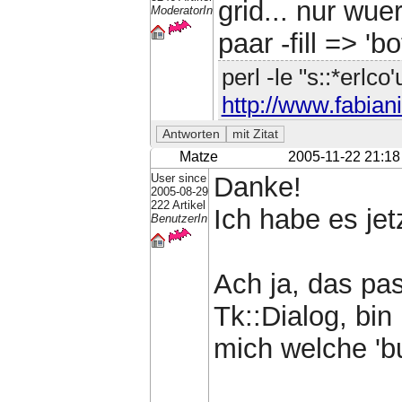
grid... nur wu
ModeratorIn
paar -fill => 'b
perl -le "s::*erlco
http://www.fabiani
Matze
2005-11-22 21:18
User since
Danke!
2005-08-29
222 Artikel
Ich habe es je
BenutzerIn
Ach ja, das pass
Tk::Dialog, bin
mich welche 'bu