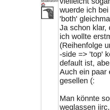
vielleicht sogar
ModeratorIn
wuerde ich bei
'both' gleichma
Ja schon klar, 
ich wollte erst
(Reihenfolge u
-side => 'top'
default ist, ab
Auch ein paar 
gesellen (:
Man könnte so
weglassen iirc,