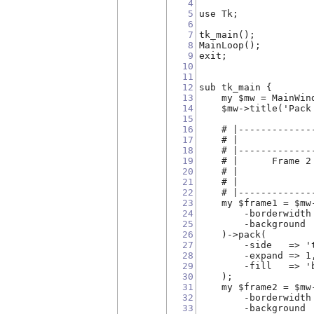
4
5
use Tk;
6
7
tk_main();
8
MainLoop();
9
exit;
10
11
12
sub tk_main {
13
    my $mw = MainWin
14
    $mw->title('Pack
15
16
    # |-------------
17
    # |             
18
    # |-------------
19
    # |      Frame 2
20
    # |             
21
    # |             
22
    # |-------------
23
    my $frame1 = $mw
24
        -borderwidth
25
        -background 
26
    )->pack(
27
        -side   => '
28
        -expand => 1
29
        -fill   => '
30
    );
31
    my $frame2 = $mw
32
        -borderwidth
33
        -background 