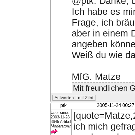
@ptk: Danke, d
Ich habe es mi
Frage, ich brä
aber in einem D
angeben könne
Weiß du wie da
MfG. Matze
Mit freundlichen 
ptk
2005-11-24 00:27
User since
[quote=Matze,
2003-11-28
3645 Artikel
ich mich gefra
ModeratorIn