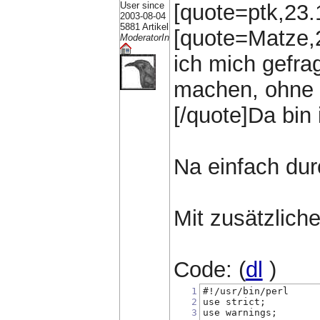
User since
[quote=ptk,23.
2003-08-04
5881 Artikel
[quote=Matze,
ModeratorIn
ich mich gefra
machen, ohne 
[/quote]Da bin 
Na einfach du
Mit zusätzlic
Code: (
dl
)
1
#!/usr/bin/perl
2
use strict;
3
use warnings;