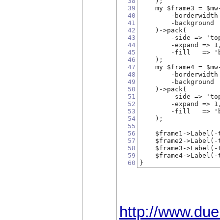
38
    );
39
    my $frame3 = $mw
40
        -borderwidth
41
        -background 
42
    )->pack(
43
        -side => 'to
44
        -expand => 1
45
        -fill   => '
46
    );
47
    my $frame4 = $mw
48
        -borderwidth
49
        -background 
50
    )->pack(
51
        -side => 'to
52
        -expand => 1
53
        -fill   => '
54
    );
55
56
    $frame1->Label(-
57
    $frame2->Label(-
58
    $frame3->Label(-
59
    $frame4->Label(-
60
}
http://www.due