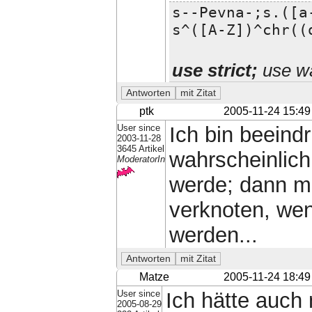
s--Pevna-;s.([a
s^([A-Z])^chr((
use strict;
use wa
ptk
2005-11-24 15:49
User since
Ich bin beeind
2003-11-28
3645 Artikel
wahrscheinlich
ModeratorIn
werde; dann m
verknoten, wen
werden...
Matze
2005-11-24 18:49
User since
Ich hätte auch 
2005-08-29