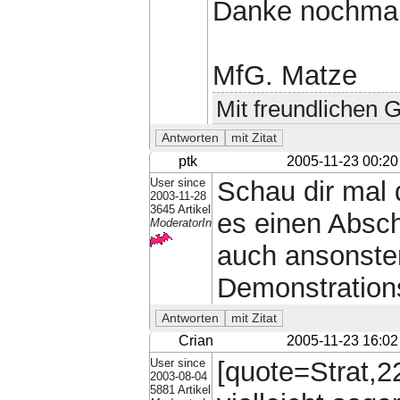
Danke nochmal
MfG. Matze
Mit freundlichen 
ptk
2005-11-23 00:20
User since
Schau dir mal 
2003-11-28
3645 Artikel
es einen Absch
ModeratorIn
auch ansonsten
Demonstration
Crian
2005-11-23 16:02
User since
[quote=Strat,2
2003-08-04
5881 Artikel