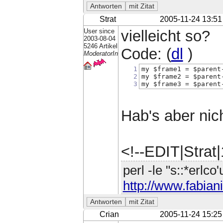
Strat
2005-11-24 13:51
User since
vielleicht so?
2003-08-04
5246 Artikel
Code: (
dl
)
ModeratorIn
1
my $frame1 = $parent
2
my $frame2 = $parent
3
my $frame3 = $parent
Hab's aber nich
<!--EDIT|Strat
perl -le "s::*erlco
http://www.fabiani
Crian
2005-11-24 15:25