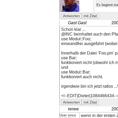
Es beginnt im
Gast Gast
200
Schon klar ...
@INC beinhaltet auch den Pfa
use Modul::Foo;
einwandfrei ausgeführt (wobei
Innerhalb der Datei 'Foo.pm' p
use Bar;
funktioniert nicht (obwohl ich 
und
use Modul::Bar;
funktioniert auch nicht.
irgendwie bin ich jetzt ratlos ...
<!--EDIT|Dieter|1084466434--
renee
200
User since
wenn in der ersten 