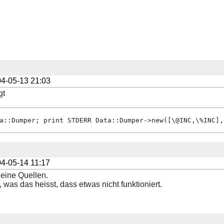
4-05-13 21:03
gt
a::Dumper; print STDERR Data::Dumper->new([\@INC,\%INC],
4-05-14 11:17
eine Quellen.
was das heisst, dass etwas nicht funktioniert.