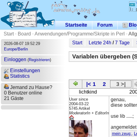
1; 
Startseite
Forum
Blo
Start
·
Board
·
Anwendungen/Programme/Skripte in Perl
·
All
Start
Letzte 24h
/
7 Tage
2026-08-07 19:52:29
Europe/Berlin
Variablen übergeben (S
Einloggen
(
Registrieren
)
Einstellungen
Statistics
|< 1
2
3 >|
Jemand zu Hause?
lichtkind
200
0 Benutzer online
21 Gäste
User since
genau,
2004-03-22
diese sollte
5745 Artikel
ModeratorIn + EditorIn
use lib .....;
angemeldet
mein zeug:
,
L