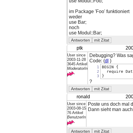
use Modul::Foo;
im Package 'Foo' funktioniert
weder
use Bar;
noch
use Modul::Bar;
ptk
200
User since
Debugging? Was sa
2003-11-28
Code: (
dl
)
3645 Artikel
1
BEGIN {
ModeratorIn
2
  require Dat
3
}
?
ronald
200
User since
Poste uns doch mal d
2003-08-15
Dann sieht man auch, 
76 Artikel
BenutzerIn