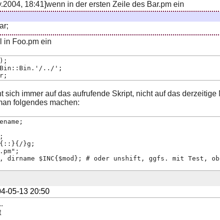
2004, 18:41]wenn in der ersten Zeile des Bar.pm ein
ar;
l in Foo.pm ein
);
Bin::Bin.'/../';
r;
t sich immer auf das aufrufende Skript, nicht auf das derzeiti
man folgendes machen:
ename;
;
{::}{/}g;
.pm";
, dirname $INC{$mod}; # oder unshift, ggfs. mit Test, ob
4-05-13 20:50
.
t