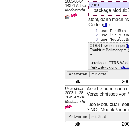
2003-08-04
Quote
14371 Artikel
package Modul::B
ModeratorIn
steht, dann mach ma
Code: (
dl
)
1
use FindBin 
2
use lib $Fin
3
use Modul::B
OTRS-Erweiterungen (
h
Frankfurt Perlmongers (
--
Unterlagen OTRS-Work
Perl-Entwicklung:
http:
ptk
200
User since
Anscheinend doch nic
2003-11-28
Verzeichnisses von M
3645 Artikel
ModeratorIn
"use Modul::Bar" soll
$INC{"Modul/Bar.pm"
ptk
200