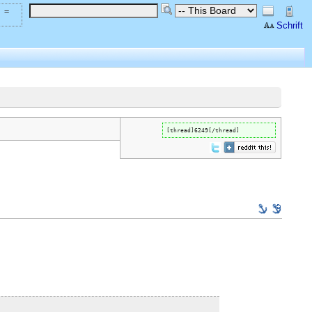
 =
Schrift
[thread]6249[/thread]