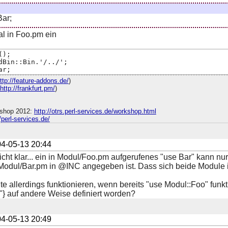
ar;
l in Foo.pm ein
();
dBin::Bin.'/../';
ar;
ttp://feature-addons.de/
)
http://frankfurt.pm/
)
shop 2012:
http://otrs.perl-services.de/workshop.html
//perl-services.de/
4-05-13 20:44
ht klar... ein in Modul/Foo.pm aufgerufenes "use Bar" kann nu
odul/Bar.pm in @INC angegeben ist. Dass sich beide Module im 
te allerdings funktionieren, wenn bereits "use Modul::Foo" funktio
} auf andere Weise definiert worden?
4-05-13 20:49