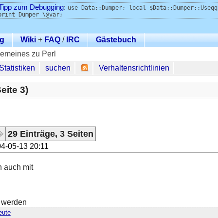
Tipp zum Debugging
:
use Data::Dumper; local $Data::Dumper::Useqq
print Dumper \@var;
g
Wiki
+
FAQ
/
IRC
Gästebuch
gemeines zu Perl
Statistiken
suchen
Verhaltensrichtlinien
eite 3)
29 Einträge, 3 Seiten
4-05-13 20:11
n auch mit
 werden
eute