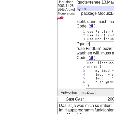
User since
[quote=renee,13.May.
2003-11-28
Quote
3645 Artikel
package Modul::B
ModeratorIn
steht, dann mach ma
Code: (
dl
)
1
use FindBin (
2
use lib $Find
3
use Modul::Ba
[/quote]
"use FindBin" bezieh
waehlen will, muss 
Code: (
dl
)
1
use File::Bas
2
BEGIN {
3
    my $mod =
4
    $mod =~ s
5
    $mod .= "
6
    push @INC
7
}
Gast Gast
200
Das ist ja was mich so irritiert ..
im Hauptprogramm funktionier