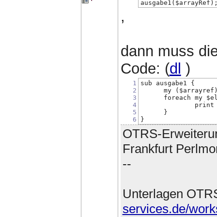
ausgabe1($arrayRef)
,
dann muss die
Code: (
dl
)
1
sub ausgabe1 {
2
      my ($arrayref
3
      foreach my $e
4
              print
5
      }
6
}
OTRS-Erweiteru
Frankfurt Perlmo
--
Unterlagen OTR
services.de/work