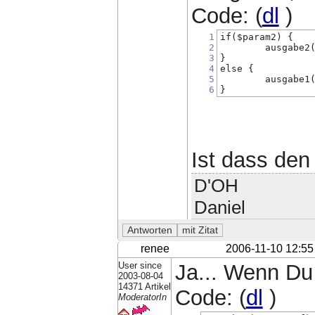
Code: (
dl
)
1
if($param2) {
2
        ausgabe2
3
}
4
else {
5
        ausgabe1
6
}
Ist dass den
D'OH
Daniel
renee
2006-11-10 12:55
User since
Ja... Wenn Du 
2003-08-04
14371 Artikel
Code: (
dl
)
ModeratorIn