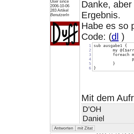
User since
Danke, aber
2006-10-06
283 Artikel
Ergebnis.
BenutzerIn
Habe es so p
Code: (
dl
)
1
sub ausgabe1 {
2
        my @{$ar
3
        foreach 
4
                
5
        }
6
}
Mit dem Aufr
D'OH
Daniel