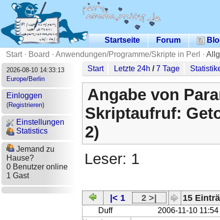
Startseite
Forum
Blo
Start
·
Board
·
Anwendungen/Programme/Skripte in Perl
·
All
Start
Letzte 24h
/
7 Tage
Statistik
2026-08-10 14:33:13
Europe/Berlin
Angabe von Para
Einloggen
(
Registrieren
)
Skriptaufruf: Get
Einstellungen
2)
Statistics
Jemand zu
Leser: 1
Hause?
0 Benutzer online
1 Gast
|< 1
2 >|
15 Einträ
Duff
2006-11-10 11:54