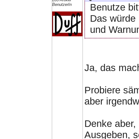
Benutze bit
BenutzerIn
Das würde 
und Warnun
Ja, das mach
Probiere säm
aber irgendw
Denke aber, 
Ausgeben, s