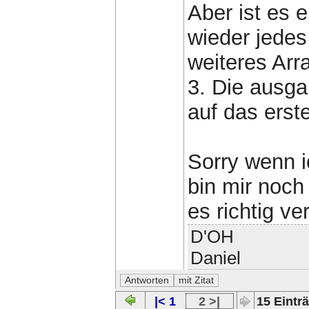
Aber ist es 
wieder jedes
weiteres Arra
3. Die ausgab
auf das erst
Sorry wenn 
bin mir noch
es richtig v
D'OH
Daniel
|< 1
2 >|
15 Einträ