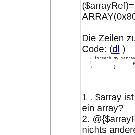
($arrayRef)=
ARRAY(0x800
Die Zeilen z
Code: (
dl
)
1
foreach my $arra
2
                
3
        }
1 . $array is
ein array?
2. @{$arrayRe
nichts ander