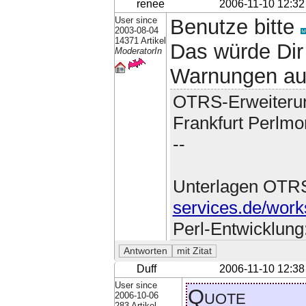
renee
2006-11-10 12:32
User since
Benutze bitte
2003-08-04
14371 Artikel
Das würde Dir
ModeratorIn
Warnungen au
OTRS-Erweiteru
Frankfurt Perlmo
--
Unterlagen OTR
services.de/work
Perl-Entwicklung
Duff
2006-11-10 12:38
User since
Quote
2006-10-06
283 Artikel