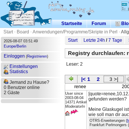
1; 
Startseite
Forum
Blo
Start
·
Board
·
Anwendungen/Programme/Skripte in Perl
·
All
Start
Letzte 24h
/
7 Tage
2026-08-07 03:51:49
Europe/Berlin
Registry durchlaufen: r
Einloggen
(
Registrieren
)
Leser: 2
Einstellungen
Statistics
|< 1
2
3 >|
Jemand zu Hause?
renee
200
0 Benutzer online
2 Gäste
User since
[quote=renee,10.12.
2003-08-04
gefunden werden?
14371 Artikel
ModeratorIn
Meine Glaskugel ist 
wie soll man dir au
OTRS-Erweiterungen (
h
Frankfurt Perlmongers (