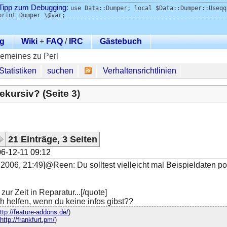
Tipp zum Debugging
:
use Data::Dumper; local $Data::Dumper::Useqq
print Dumper \@var;
g
Wiki
+
FAQ
/
IRC
Gästebuch
gemeines zu Perl
Statistiken
suchen
Verhaltensrichtlinien
ekursiv? (Seite 3)
21 Einträge, 3 Seiten
6-12-11 09:12
2006, 21:49]@Reen: Du solltest vielleicht mal Beispieldaten p
zur Zeit in Reparatur...[/quote]
ch helfen, wenn du keine infos gibst??
ttp://feature-addons.de/
)
http://frankfurt.pm/
)