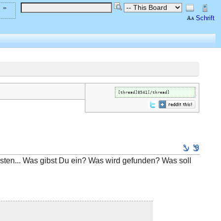
 =
Schrift
[thread]8541[/thread]
osten... Was gibst Du ein? Was wird gefunden? Was soll