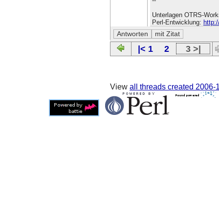
--
Unterlagen OTRS-Work
Perl-Entwicklung:
http:
|< 1
2
3 >|
View
all threads created
2006-1