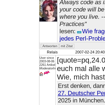
Always code as i
your code will b
where you live. 
Practices"
lesen:
Wie frag
jedes Perl-Prob
Relais
2007-02-24 20:40
User since
[quote=pq,24.
2003-08-06
2261 Artikel
euch mal alle 
ModeratorIn
Wie, mich haste
Erst denken, dann
27. Deutscher Pe
2025 in München