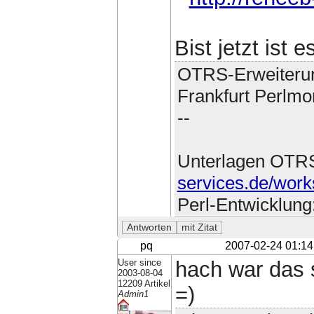
Bist jetzt ist e
OTRS-Erweiteru
Frankfurt Perlmo
--
Unterlagen OTR
services.de/work
Perl-Entwicklung
pq
2007-02-24 01:14
User since
hach war das 
2003-08-04
12209 Artikel
=)
Admin1