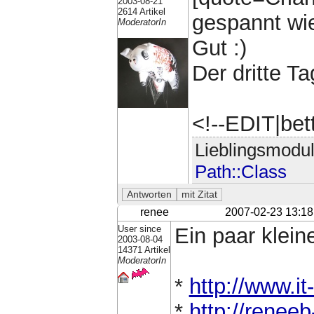
2003-08-21
2614 Artikel
gespannt wie
ModeratorIn
Gut :)
Der dritte Ta
<!--EDIT|bet
Lieblingsmodu
Path::Class
renee
2007-02-23 13:18
User since
Ein paar klein
2003-08-04
14371 Artikel
ModeratorIn
*
http://www.it
*
http://renee