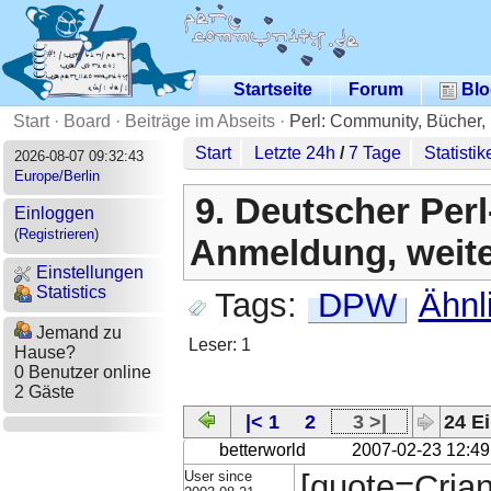
Startseite
Forum
Blo
Start
·
Board
·
Beiträge im Abseits
·
Perl: Community, Bücher,
Start
Letzte 24h
/
7 Tage
Statistik
2026-08-07 09:32:43
Europe/Berlin
9. Deutscher Per
Einloggen
(
Registrieren
)
Anmeldung, weiter
Einstellungen
Statistics
Tags:
DPW
Ähnl
Jemand zu
Leser: 1
Hause?
0 Benutzer online
2 Gäste
|< 1
2
3 >|
24 Ei
betterworld
2007-02-23 12:49
User since
[quote=Crian