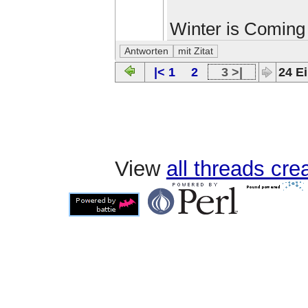
Winter is Coming
|< 1
2
3 >|
24 Ei
View
all threads cr