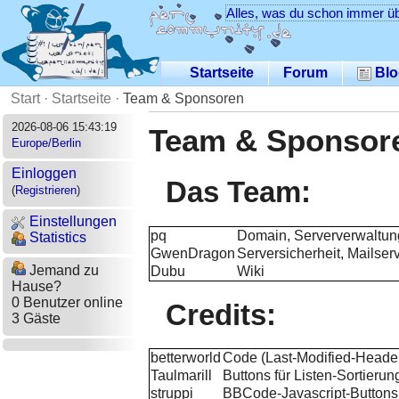
Alles, was du schon immer üb
Startseite
Forum
Blo
Start
·
Startseite
·
Team & Sponsoren
2026-08-06 15:43:19
Team & Sponsor
Europe/Berlin
Einloggen
Das Team:
(
Registrieren
)
Einstellungen
pq
Domain, Serververwaltun
Statistics
GwenDragon
Serversicherheit, Mailser
Jemand zu
Dubu
Wiki
Hause?
0 Benutzer online
Credits:
3 Gäste
betterworld
Code (Last-Modified-Header
Taulmarill
Buttons für Listen-Sortierun
struppi
BBC
ode-Javascript-Buttons