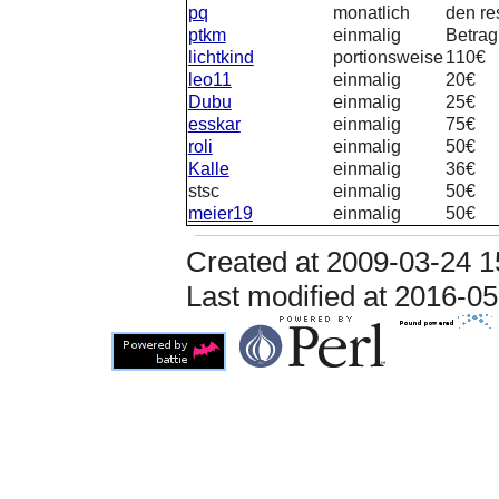
pq
monatlich
den re
ptkm
einmalig
Betrag
lichtkind
portionsweise
110€
leo11
einmalig
20€
Dubu
einmalig
25€
esskar
einmalig
75€
roli
einmalig
50€
Kalle
einmalig
36€
stsc
einmalig
50€
meier19
einmalig
50€
Created at
2009-03-24 1
Last modified at
2016-05