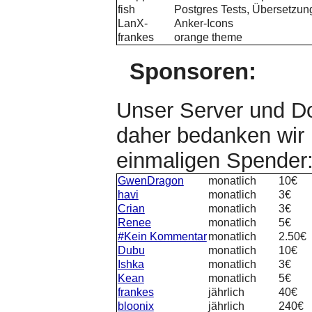
fish
Postgres Tests, Übersetzun
LanX-
Anker-Icons
frankes
orange theme
Sponsoren:
Unser Server und Do
daher bedanken wir 
einmaligen Spender
GwenDragon
monatlich
10€
havi
monatlich
3€
Crian
monatlich
3€
Renee
monatlich
5€
#Kein Kommentar
monatlich
2.50€
Dubu
monatlich
10€
Ishka
monatlich
3€
Kean
monatlich
5€
frankes
jährlich
40€
bloonix
jährlich
240€