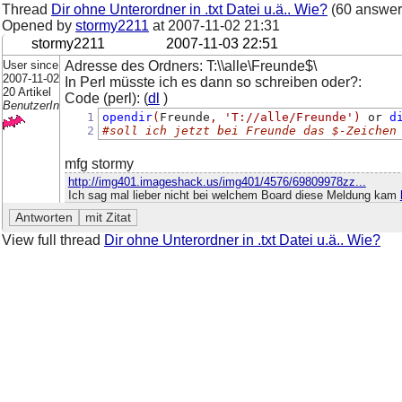
Thread
Dir ohne Unterordner in .txt Datei u.ä.. Wie?
(60 answer
Opened by
stormy2211
at
2007-11-02 21:31
stormy2211
2007-11-03 22:51
User since
Adresse des Ordners: T:\\alle\Freunde$\
2007-11-02
In Perl müsste ich es dann so schreiben oder?:
20 Artikel
Code (perl): (
dl
)
BenutzerIn
1
opendir
(
Freunde
,
'T://alle/Freunde'
)
 or 
d
2
#soll ich jetzt bei Freunde das $-Zeichen
mfg stormy
http://img401.imageshack.us/img401/4576/69809978zz...
Ich sag mal lieber nicht bei welchem Board diese Meldung kam
View full thread
Dir ohne Unterordner in .txt Datei u.ä.. Wie?