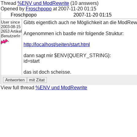
Thread
%ENV und ModRewrite
(10 answers)
Opened by
Froschpopo
at
2007-11-20 01:15
Froschpopo
2007-11-20 01:15
User since
Gibts eigentlich auch ne Möglichkeit an die ModRe
2003-08-15
2653 Artikel
Angenommen ich bastle mir folgende Struktur:
BenutzerIn
http://localhost/seiten/start.html
dann sagt mir $ENV{QUERY_STRING}:
id=start
das ist doch scheisse.
View full thread
%ENV und ModRewrite