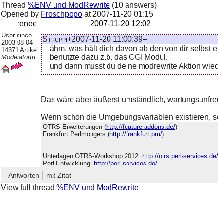
Thread
%ENV und ModRewrite
(10 answers)
Opened by
Froschpopo
at
2007-11-20 01:15
renee
2007-11-20 12:02
User since
Struppi+2007-11-20 11:00:39--
2003-08-04
ähm, was hält dich davon ab den von dir selbst 
14371 Artikel
benutzte dazu z.b. das CGI Modul.
ModeratorIn
und dann musst du deine modrewrite Aktion wie
Das wäre aber äußerst umständlich, wartungsunfreun
Wenn schon die Umgebungsvariablen existieren, so
OTRS-Erweiterungen (
http://feature-addons.de/
)
Frankfurt Perlmongers (
http://frankfurt.pm/
)
--
Unterlagen OTRS-Workshop 2012:
http://otrs.perl-services.d
Perl-Entwicklung:
http://perl-services.de/
View full thread
%ENV und ModRewrite