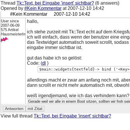
Thread
Tk::Text, bei Eingabe 'insert' sichtbar?
(6 answers)
Opened by
#Kein Kommentar
at
2007-12-10 14:42
#Kein Kommentar
2007-12-10 14:42
User since
hallo,
2007-06-09
575 Artikel
ich stehe zurzeit mit Tk::Text echt auf dem Kriegsf
HausmeisterIn
ich will einfach, dass wenn der benutzer eine ein
das Textwidget automatisch soweit scrollt, sodass
eingabe immer sichtbar ist.
gut das habe ich so gelöst:
Code: (
dl
)
$main::widgets{textfeld}-> bind ('<Key>
allerdings macht er zwar am anfang noch mit, aber
dann scrollt er nicht mehr automatisch mit, obwohl
weiß irgendjemand, wie ich das verhindern kann?
Gerade weil wir alle in einem Boot sitzen, sollten wir froh sei
View full thread
Tk::Text, bei Eingabe 'insert' sichtbar?