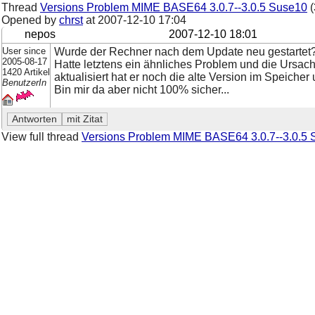
Thread
Versions Problem MIME BASE64 3.0.7--3.0.5 Suse10
(
Opened by
chrst
at
2007-12-10 17:04
nepos
2007-12-10 18:01
User since
Wurde der Rechner nach dem Update neu gestartet
2005-08-17
Hatte letztens ein ähnliches Problem und die Ursach
1420 Artikel
aktualisiert hat er noch die alte Version im Speich
BenutzerIn
Bin mir da aber nicht 100% sicher...
View full thread
Versions Problem MIME BASE64 3.0.7--3.0.5