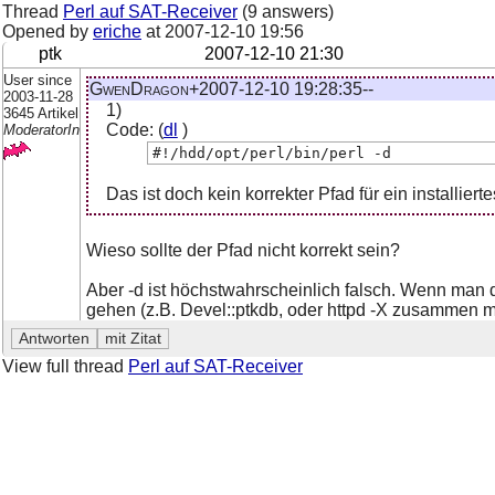
Thread
Perl auf SAT-Receiver
(9 answers)
Opened by
eriche
at
2007-12-10 19:56
ptk
2007-12-10 21:30
User since
GwenDragon+2007-12-10 19:28:35--
2003-11-28
1)
3645 Artikel
Code: (
dl
)
ModeratorIn
#!/hdd/opt/perl/bin/perl -d
Das ist doch kein korrekter Pfad für ein installierte
Wieso sollte der Pfad nicht korrekt sein?
Aber -d ist höchstwahrscheinlich falsch. Wenn ma
gehen (z.B. Devel::ptkdb, oder httpd -X zusammen m
View full thread
Perl auf SAT-Receiver