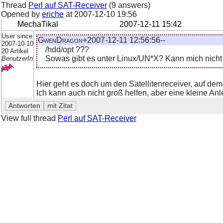
Thread
Perl auf SAT-Receiver
(9 answers)
Opened by
eriche
at
2007-12-10 19:56
MechaTikal
2007-12-11 15:42
User since
GwenDragon+2007-12-11 12:56:56--
2007-10-10
/hdd/opt ???
20 Artikel
Sowas gibt es unter Linux/UN*X? Kann mich nicht 
BenutzerIn
Hier geht es doch um den Satellitenreceiver, auf dem 
Ich kann auch nicht groß helfen, aber eine kleine An
View full thread
Perl auf SAT-Receiver