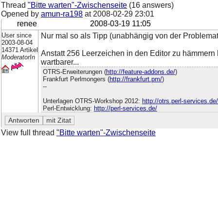
Thread
"Bitte warten"-Zwischenseite
(16 answers)
Opened by
amun-ra198
at
2008-02-29 23:01
renee
2008-03-19 11:05
User since
Nur mal so als Tipp (unabhängig von der Problemati
2003-08-04
14371 Artikel
Anstatt 256 Leerzeichen in den Editor zu hämmern
ModeratorIn
wartbarer...
OTRS-Erweiterungen (
http://feature-addons.de/
)
Frankfurt Perlmongers (
http://frankfurt.pm/
)
--
Unterlagen OTRS-Workshop 2012:
http://otrs.perl-services.d
Perl-Entwicklung:
http://perl-services.de/
View full thread
"Bitte warten"-Zwischenseite