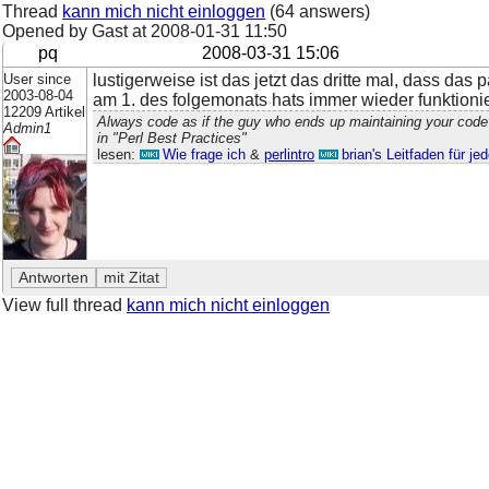
Thread
kann mich nicht einloggen
(64 answers)
Opened by Gast at
2008-01-31 11:50
pq
2008-03-31 15:06
User since
lustigerweise ist das jetzt das dritte mal, dass das
2003-08-04
am 1. des folgemonats hats immer wieder funktionier
12209 Artikel
Always code as if the guy who ends up maintaining your code
Admin1
in "Perl Best Practices"
lesen:
Wie frage ich
&
perlintro
brian's Leitfaden für j
View full thread
kann mich nicht einloggen