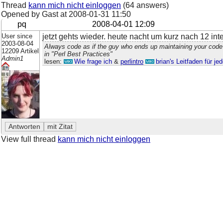
Thread
kann mich nicht einloggen
(64 answers)
Opened by Gast at
2008-01-31 11:50
pq
2008-04-01 12:09
User since
jetzt gehts wieder. heute nacht um kurz nach 12 int
2003-08-04
Always code as if the guy who ends up maintaining your code
12209 Artikel
in "Perl Best Practices"
Admin1
lesen:
Wie frage ich
&
perlintro
brian's Leitfaden für j
View full thread
kann mich nicht einloggen