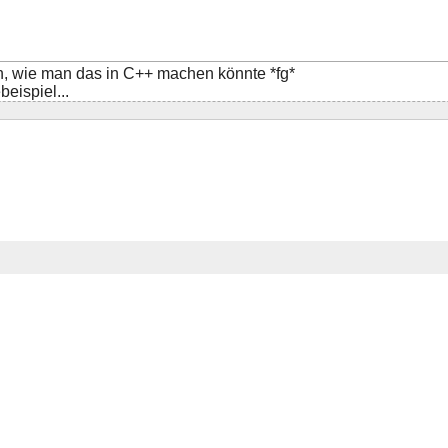
n, wie man das in C++ machen könnte *fg*
eispiel...