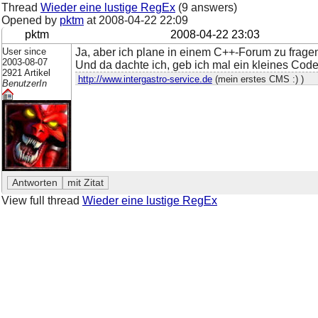
Thread
Wieder eine lustige RegEx
(9 answers)
Opened by
pktm
at
2008-04-22 22:09
pktm
2008-04-22 23:03
User since
Ja, aber ich plane in einem C++-Forum zu frage
2003-08-07
Und da dachte ich, geb ich mal ein kleines Codeb
2921 Artikel
http://www.intergastro-service.de
(mein erstes CMS :) )
BenutzerIn
View full thread
Wieder eine lustige RegEx