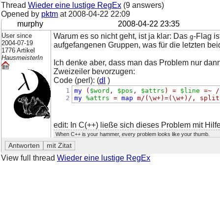
Thread
Wieder eine lustige RegEx
(9 answers)
Opened by
pktm
at
2008-04-22 22:09
murphy
2008-04-22 23:35
User since
Warum es so nicht geht, ist ja klar: Das
-Flag i
g
2004-07-19
aufgefangenen Gruppen, was für die letzten bei
1776 Artikel
HausmeisterIn
Ich denke aber, dass man das Problem nur dan
Zweizeiler bevorzugen:
Code (perl): (
dl
)
1
my
(
$word
,
$pos
,
$attrs
)
=
$line
=~
/
2
my
%attrs
=
map
m/(\w+)=(\w+)/, split
edit: In C(++) ließe sich dieses Problem mit Hil
When C++ is your hammer, every problem looks like your thumb.
View full thread
Wieder eine lustige RegEx