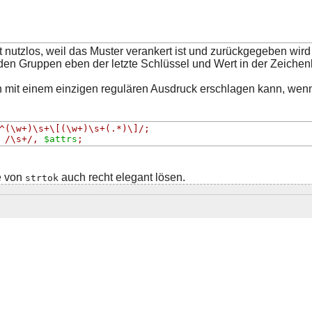
st nutzlos, weil das Muster verankert ist und zurückgegeben wird e
den Gruppen eben der letzte Schlüssel und Wert in der Zeichenk
n mit einem einzigen regulären Ausdruck erschlagen kann, wen
^(\w+)\s+\[(\w+)\s+(.*)\]/
;
 /\s+/
,
$attrs
;
fe von
auch recht elegant lösen.
strtok