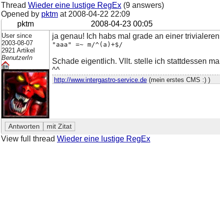
Thread
Wieder eine lustige RegEx
(9 answers)
Opened by
pktm
at
2008-04-22 22:09
pktm
2008-04-23 00:05
User since
ja genau! Ich habs mal grade an einer trivialere
2003-08-07
"aaa" =~ m/^(a)+$/
2921 Artikel
BenutzerIn
Schade eigentlich. Vllt. stelle ich stattdessen m
^^
http://www.intergastro-service.de
(mein erstes CMS :) )
View full thread
Wieder eine lustige RegEx