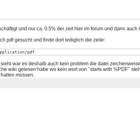
schäftigt und nur ca. 0.5% der zeit hier im forum und dann auch
 pdf gesucht und finde dort lediglich die zeile:
string		%PDF-		application/pdf
 sieht war es deshalb auch kein problem die datei zeichenweis
sche wiki gelesen habe wo kein wort von "starts with %PDF" steh
 halten müssen.