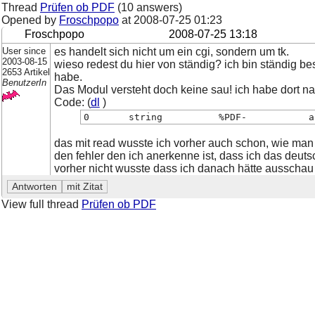
Thread
Prüfen ob PDF
(10 answers)
Opened by
Froschpopo
at
2008-07-25 01:23
Froschpopo
2008-07-25 13:18
User since
es handelt sich nicht um ein cgi, sondern um tk.
2003-08-15
wieso redest du hier von ständig? ich bin ständig be
2653 Artikel
habe.
BenutzerIn
Das Modul versteht doch keine sau! ich habe dort nach
Code: (
dl
)
0	
das mit read wusste ich vorher auch schon, wie man
den fehler den ich anerkenne ist, dass ich das deut
vorher nicht wusste dass ich danach hätte ausschau
View full thread
Prüfen ob PDF