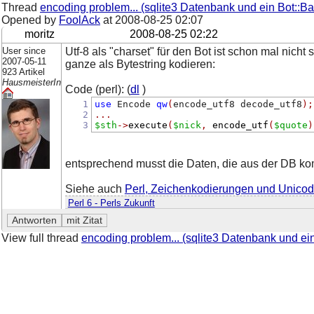
Thread
encoding problem... (sqlite3 Datenbank und ein Bot::Bas
Opened by
FoolAck
at
2008-08-25 02:07
moritz
2008-08-25 02:22
User since
Utf-8 als "charset" für den Bot ist schon mal nic
2007-05-11
ganze als Bytestring kodieren:
923 Artikel
HausmeisterIn
Code (perl): (
dl
)
1
use
 Encode 
qw
(
encode_utf8 decode_utf8
);
2
...
3
$sth
->
execute
(
$nick
,
encode_utf
(
$quote
)
entsprechend musst die Daten, die aus der DB ko
Siehe auch
Perl, Zeichenkodierungen und Unico
Perl 6 - Perls Zukunft
View full thread
encoding problem... (sqlite3 Datenbank und ein