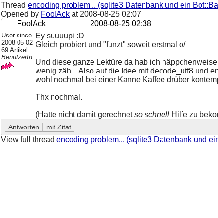
Thread
encoding problem... (sqlite3 Datenbank und ein Bot::Bas
Opened by
FoolAck
at
2008-08-25 02:07
FoolAck
2008-08-25 02:38
User since
Ey suuuupi :D
2008-05-02
Gleich probiert und "funzt" soweit erstmal o/
69 Artikel
BenutzerIn
Und diese ganze Lektüre da hab ich häppchenweise s
wenig zäh... Also auf die Idee mit decode_utf8 und 
wohl nochmal bei einer Kanne Kaffee drüber kontemp
Thx nochmal.
(Hatte nicht damit gerechnet
so schnell
Hilfe zu bek
View full thread
encoding problem... (sqlite3 Datenbank und ein