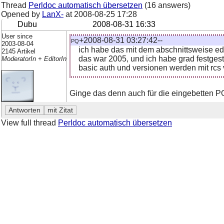
Thread
Perldoc automatisch übersetzen
(16 answers)
Opened by
LanX-
at
2008-08-25 17:28
Dubu
2008-08-31 16:33
User since
pq+2008-08-31 03:27:42--
2003-08-04
ich habe das mit dem abschnittsweise e
2145 Artikel
das war 2005, und ich habe grad festgestel
ModeratorIn + EditorIn
basic auth und versionen werden mit rcs 
Ginge das denn auch für die eingebetten P
View full thread
Perldoc automatisch übersetzen